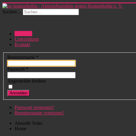
Suchen ...
Über uns
Unterstützen
Kontakt
Benutzername
*
Passwort
*
Angemeldet bleiben
Anmelden
Passwort vergessen?
Benutzername vergessen?
Aktuelle Seite:
Home