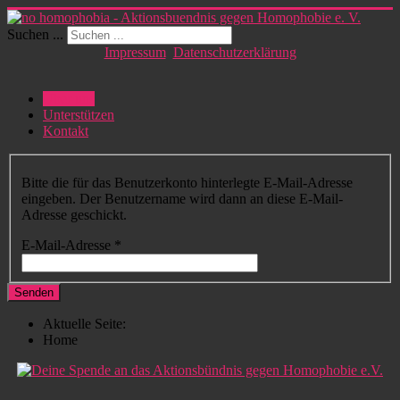
Suchen ...
Impressum
Datenschutzerklärung
Über uns
Unterstützen
Kontakt
Bitte die für das Benutzerkonto hinterlegte E-Mail-Adresse
eingeben. Der Benutzername wird dann an diese E-Mail-
Adresse geschickt.
E-Mail-Adresse
*
Senden
Aktuelle Seite:
Home