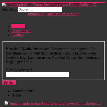
Suchen ...
Impressum
Datenschutzerklärung
Über uns
Unterstützen
Kontakt
Bitte die E-Mail-Adresse des Benutzerkontos eingeben. Ein
Bestätigungscode wird dann an diese verschickt. Sobald der
Code vorliegt, kann ein neues Passwort für das Benutzerkonto
festgelegt werden.
E-Mail-Adresse
*
Senden
Aktuelle Seite:
Home